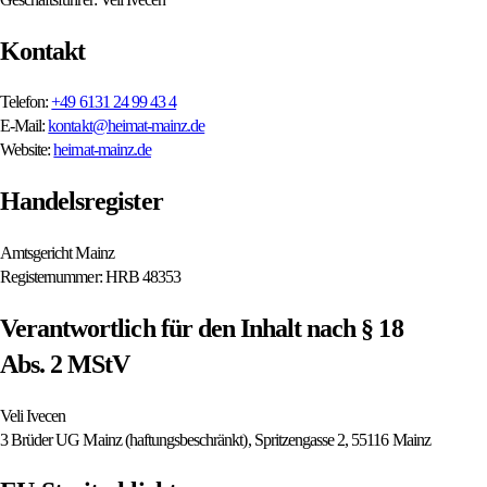
Kontakt
Telefon:
+49 6131 24 99 43 4
E-Mail:
kontakt@heimat-mainz.de
Website:
heimat-mainz.de
Handelsregister
Amtsgericht Mainz
Registernummer:
HRB 48353
Verantwortlich für den Inhalt nach § 18
Abs. 2 MStV
Veli Ivecen
3 Brüder UG Mainz (haftungsbeschränkt)
,
Spritzengasse 2
,
55116 Mainz